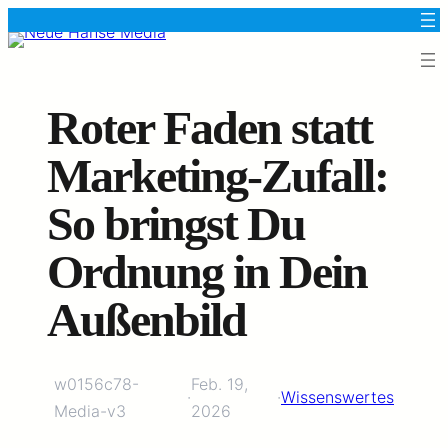
Roter Faden statt
Marketing-Zufall:
So bringst Du
Ordnung in Dein
Außenbild
w0156c78-
Feb. 19,
·
·
Wissenswertes
Media-v3
2026